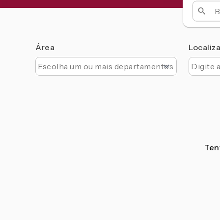
Área
Localiz
Tent