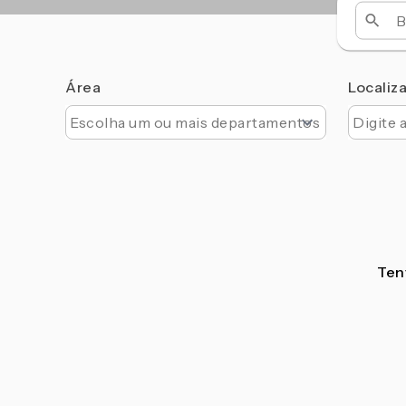
Área
Localiz
Tent