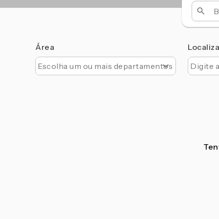
Área
Localiz
Tent