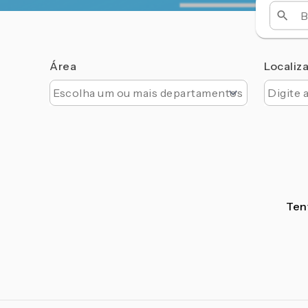
Área
Localiz
Tent