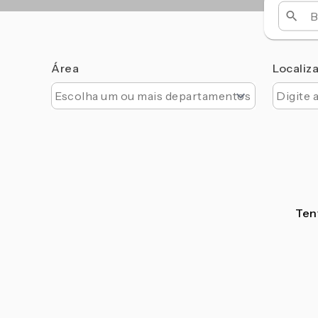
Área
Localiz
Tent