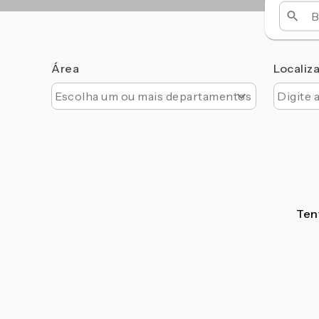
Área
Localiz
Tent