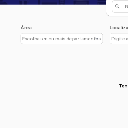
Área
Localiz
Tent