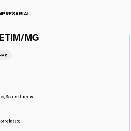
MPRESARIAL
BETIM/MG
NAR
uação em turnos.
orrelatas;