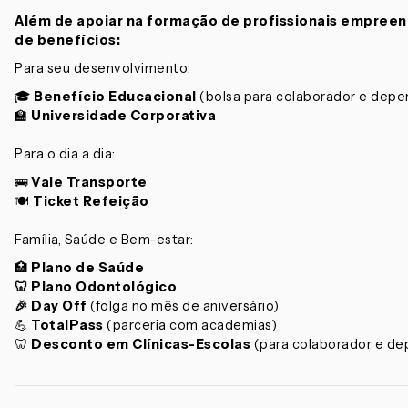
Além de apoiar na formação de profissionais empreen
de benefícios:
Para seu desenvolvimento:
🎓
Benefício Educacional
(bolsa para colaborador e depe
🏫
Universidade Corporativa
Para o dia a dia:
🚌
Vale Transporte
🍽
Ticket Refeição
Família, Saúde e Bem-estar:
🏥
Plano de Saúde
🦷 Plano Odontológico
🎉
Day Off
(folga no mês de aniversário)
💪
TotalPass
(parceria com academias)
🦷
Desconto em Clínicas-Escolas
(para colaborador e de