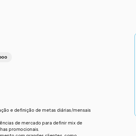
.000
ção e definição de metas diárias/mensais
ências de mercado para definir mix de
has promocionais.
amento com grandes clientes, como