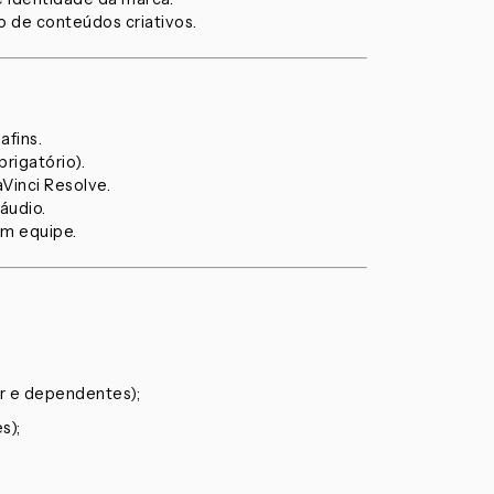
o de conteúdos criativos.
afins.
rigatório).
Vinci Resolve.
áudio.
em equipe.
or e dependentes);
s);