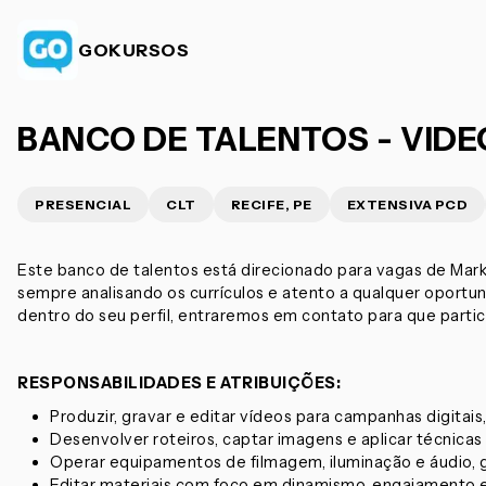
GOKURSOS
BANCO DE TALENTOS - VID
PRESENCIAL
CLT
RECIFE, PE
EXTENSIVA PCD
Este banco de talentos está direcionado para vagas de Mar
sempre analisando os currículos e atento a qualquer oport
dentro do seu perfil, entraremos em contato para que partic
RESPONSABILIDADES E ATRIBUIÇÕES:
Produzir, gravar e editar vídeos para campanhas digitais, 
Desenvolver roteiros, captar imagens e aplicar técnicas 
Operar equipamentos de filmagem, iluminação e áudio, g
Editar materiais com foco em dinamismo, engajamento e