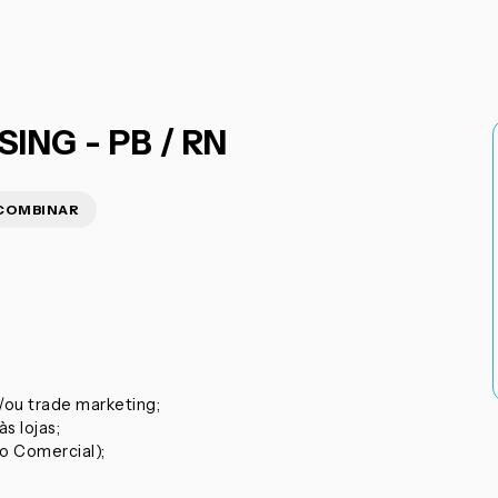
NG - PB / RN
 COMBINAR
ou trade marketing;
s lojas;
o Comercial);