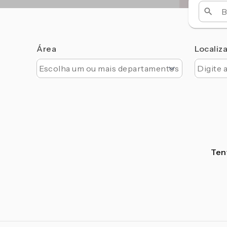
Área
Localiz
Tent