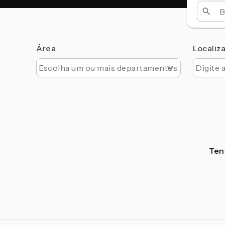
Área
Localiz
Tent