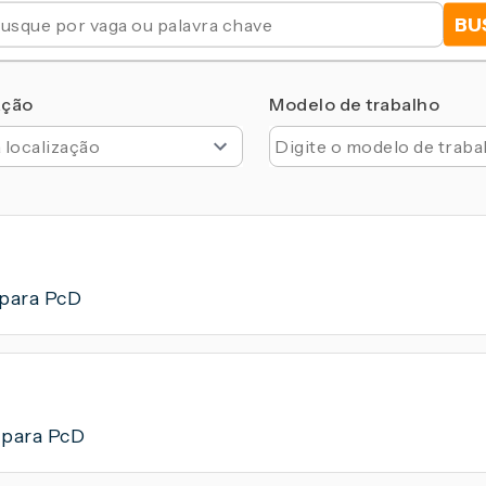
BU
ação
Modelo de trabalho
para PcD
para PcD